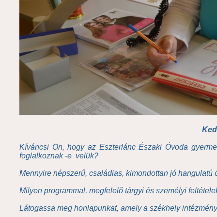
Ked
Kíváncsi Ön, hogy az Eszterlánc Északi Óvoda gyerme
foglalkoznak -e velük?
Mennyire népszerű, családias, kimondottan jó hangulatú
Milyen programmal, megfelelő tárgyi és személyi feltéte
Látogassa meg honlapunkat, amely a székhely intézmény, 