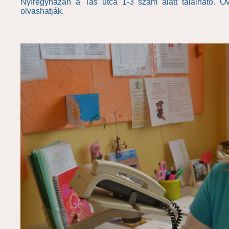
Nyíregyházán a Tas utca 1-3 szám alatt található. Ó
olvashatják.