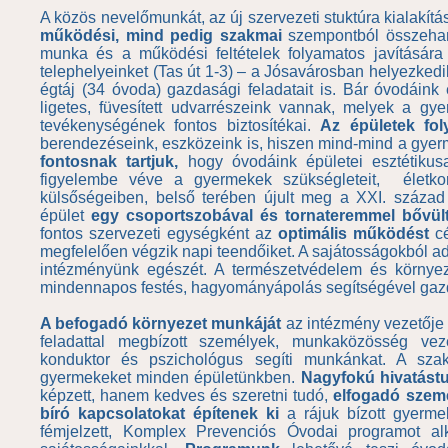
A közös nevelőmunkát, az új szervezeti stuktúra kialakítá
működési, mind pedig szakmai
szempontból összehang
munka és a működési feltételek folyamatos javítására
telephelyeinket (Tas út 1-3) – a Jósavárosban helyezkedik
égtáj (34 óvoda) gazdasági feladatait is. Bár óvodáink 
ligetes, füvesített udvarrészeink vannak, melyek a g
tevékenységének fontos biztosítékai.
Az épületek fo
berendezéseink, eszközeink is, hiszen mind-mind a gyerme
fontosnak tartjuk,
hogy óvodáink épületei esztétikusa
figyelembe véve a gyermekek szükségleteit, életkor
külsőségeiben, belső terében újult meg a XXI. század
épület
egy csoportszobával és tornateremmel bővült
fontos szervezeti egységként az
optimális működést
cé
megfelelően végzik napi teendőiket. A sajátosságokból a
intézményünk egészét. A természetvédelem és környez
mindennapos festés, hagyományápolás segítségével gazda
A befogadó környezet munkáját
az intézmény vezetője k
feladattal megbízott személyek, munkaközösség veze
konduktor és pszichológus segíti munkánkat. A szaks
gyermekeket minden épületünkben.
Nagyfokú hivatást
képzett, hanem kedves és szeretni tudó,
elfogadó szemé
bíró kapcsolatokat építenek ki
a rájuk bízott gyerme
fémjelzett, Komplex Prevenciós Óvodai programot al