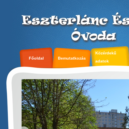
Közérdekű
Főoldal
Bemutatkozás
adatok