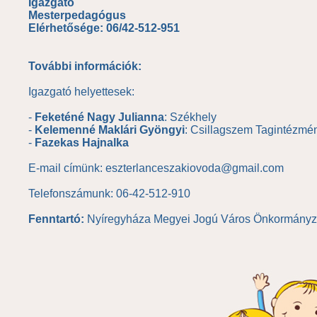
Igazgató
Mesterpedagógus
Elérhetősége: 06/42-512-951
További információk:
Igazgató helyettesek:
-
Feketéné Nagy Julianna
: Székhely
-
Kelemenné Maklári Gyöngyi
: Csillagszem Tagintézmé
-
Fazekas Hajnalka
E-mail címünk: eszterlanceszakiovoda@gmail.com
Telefonszámunk: 06-42-512-910
Fenntartó:
Nyíregyháza Megyei Jogú Város Önkormányz