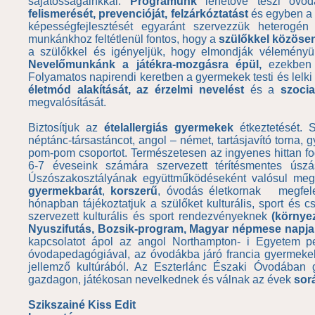
sajátosságainkkal.
Programunk
lehetővé teszi óvo
felismerését, prevencióját, felzárkóztatást
és egyben a 
képességfejlesztését egyaránt szervezzük heterogén
munkánkhoz feltétlenül fontos, hogy a
szülőkkel közösen
a szülőkkel és igényeljük, hogy elmondják véleményüke
Nevelőmunkánk a játékra-mozgásra épül,
ezekben v
Folyamatos napirendi keretben a gyermekek testi és lelki 
életmód alakítását, az érzelmi nevelést
és a
szocia
megvalósítását.
Biztosítjuk az
ételallergiás gyermekek
étkeztetését. S
néptánc-társastáncot, angol – német, tartásjavító torna, 
pom-pom csoportot. Természetesen az ingyenes hittan fog
6-7 éveseink számára szervezett térítésmentes ús
Úszószakosztályának együttműködéseként valósul meg p
gyermekbarát
,
korszerű
, óvodás életkornak megfelel
hónapban tájékoztatjuk a szülőket kulturális, sport és 
szervezett kulturális és sport rendezvényeknek
(környez
Nyuszifutás, Bozsik-program, Magyar népmese napja,
kapcsolatot ápol az angol Northampton- i Egyetem p
óvodapedagógiával, az óvodákba járó francia gyermekek
jellemző kultúrából. Az Eszterlánc Északi Óvodában
gazdagon, játékosan nevelkednek és válnak az évek
sor
Szikszainé Kiss Edit