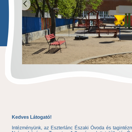
Kedves Látogató!
Intézményünk, az Eszterlánc Északi Óvoda és tagintézm